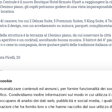
n Centrale è il nuovo Boutique Hotel firmato Hyatt a raggiungere la c
 13esimo piano, gli ospiti potranno godere di una vista imparagonabile
 location.
141 camere, tra cui 2 Deluxe Suite, 5 Premium Suites, 5 King Suite, 4 Te
ntra il design, con un arredamento su misura, parquet, complimentar
 della struttura è la terrazza al 13esimo piano, da cui osservare la cit
aperitivo e un cocktail, ascoltando buona musica. Il bistrot del 4° pian
ro o cene in compagnia, dove gustare piatti della tradizione italiana cr
ta Pirelli, 20
35
 cookie
ntricmilan@hyatt.com
rsonalizzare contenuti ed annunci, per fornire funzionalità dei so
ffico. Condividiamo inoltre informazioni sul modo in cui utilizza il 
LL'ISOLA
 occupano di analisi dei dati web, pubblicità e social media, i qual
azioni che ha fornito loro o che hanno raccolto dal suo utilizzo d