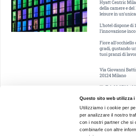
Hyatt Centric Mila
della camere e del
leisure in un'unica
L'hotel dispone di 
l'innovazione inco
Fiore all'occhiello
gradi, gustando un 
tuoi pranzi di lavo
Via Giovanni Battis
20124 Milano
Tel: 02 3792 12
Questo sito web utilizza i
Email:
info.ce
Utilizziamo i cookie per pe
per analizzare il nostro tra
VAI A DORMIRE A
con i nostri partner che si
combinarle con altre inform