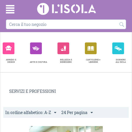
ARREDO E
BELLEZZA E
CARTOLERIE e
DORMIRE
DESIGN
ARTE E CULTURA
BENESSERE
LIBRERIE
ALL'ISOLA
SERVIZI E PROFESSIONI
In ordine alfabetico: A-Z
24 Per pagina