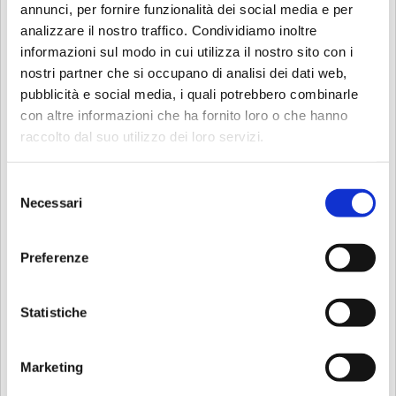
annunci, per fornire funzionalità dei social media e per
analizzare il nostro traffico. Condividiamo inoltre
informazioni sul modo in cui utilizza il nostro sito con i
nostri partner che si occupano di analisi dei dati web,
pubblicità e social media, i quali potrebbero combinarle
con altre informazioni che ha fornito loro o che hanno
Aparthotel Isola
raccolto dal suo utilizzo dei loro servizi.
Selezione
Descrizione
Necessari
del
consenso
ACCOGLIENTI E MODERNI APPARTAMENTI PER VACANZE
Aparthotel Isola offre 6 monolocali, ben arredati in modo
Preferenze
moderno e discreto, composti da: ingresso, camera (doppia
o matrimoniale, tripla), angolo cottura e bagno privato
(dotato di doccia, asciugacapelli, pantofole ed
Statistiche
asciugamani).
Lo spazio di ciascun monolocale è stato ottimizzato per
Marketing
poter usufruire di ogni angolo disponibile per poter creare
così un luogo gradevole e confortevole.