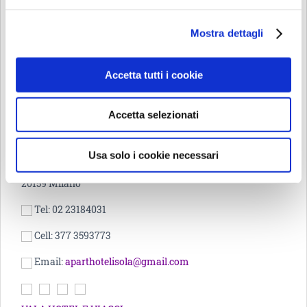
La funzionalità delle soluzioni abitative della struttura
garantisce un tranquillo e sereno soggiorno, in quanto
Mostra dettagli
posizionato in una zona silenziosa.
Facilities:
Accetta tutti i cookie
Air conditioning
Baggage store
Accetta selezionati
Free WiFi internet
Elevator
Usa solo i cookie necessari
Via Carlo Farini 81, 81
20159 Milano
Tel: 02 23184031
Cell: 377 3593773
Email:
aparthotelisola@gmail.com