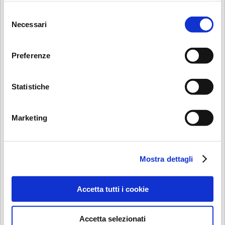
Selezione
Necessari
del
consenso
Preferenze
Ottica Randazzi
Statistiche
Descrizione
Marketing
NEGOZIO DI OCCHIALI DA VISTA E SOLE
Specializzati nei controlli della vista e applicazione di lenti a
contatto, personale qualificato ti aiuterà nella scelta
Mostra dettagli
migliore per i tuoi occhi.
Via Farini, 68
Accetta tutti i cookie
20159 Milano
Tel: 02 688 6401
Accetta selezionati