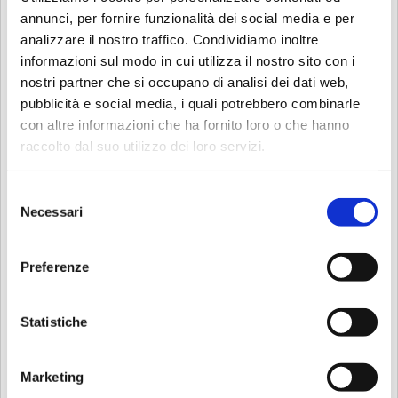
annunci, per fornire funzionalità dei social media e per
analizzare il nostro traffico. Condividiamo inoltre
informazioni sul modo in cui utilizza il nostro sito con i
nostri partner che si occupano di analisi dei dati web,
pubblicità e social media, i quali potrebbero combinarle
con altre informazioni che ha fornito loro o che hanno
Mercato Comunale Isola
raccolto dal suo utilizzo dei loro servizi.
Selezione
Descrizione
Necessari
del
Mercato Comunale Coperto.
consenso
10 botteghe alimentari, 10 cucine e 1 scuola di cucina. Un
Preferenze
luogo dove fare la spesa, fermarsi a mangiare e prendere
parte alle diverse attività culturali e territoriali legate al
mondo del buon cibo.
Statistiche
Il Mercato Comunale Isola nasce nel 1946 nella struttura
coperta di Piazzale Lagosta.
Nel 2022 riapre dopo 3 anni di chiusura e diventa un luogo
Marketing
d’incontro dove poter apprezzare prodotti di prima scelta e