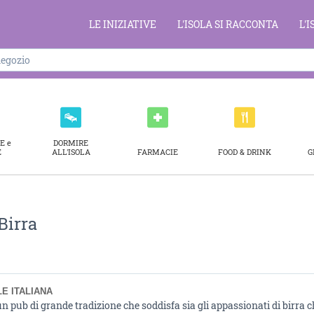
LE INIZIATIVE
L'ISOLA SI RACCONTA
L'
E e
DORMIRE
E
ALL'ISOLA
FARMACIE
FOOD & DRINK
G
 Birra
E ITALIANA
 un pub di grande tradizione che soddisfa sia gli appassionati di birra c