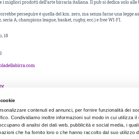
 migliori prodotti dell’arte birraria italiana. Il pub si dedica solo alle
i vorrebbe perseguire è quella del km. zero, ma senza farne una legge a
e, seria A, champions league, basket, rugby, ecc.) e free WI-FI.
, 18
3
oladellabirra.com
NK
 cookie
rsonalizzare contenuti ed annunci, per fornire funzionalità dei so
ffico. Condividiamo inoltre informazioni sul modo in cui utilizza il 
 occupano di analisi dei dati web, pubblicità e social media, i qual
Informative
azioni che ha fornito loro o che hanno raccolto dal suo utilizzo d