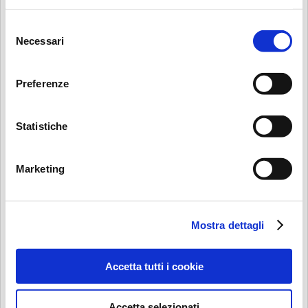
Selezione
Necessari
del
consenso
Preferenze
Il Borsieri
Statistiche
Descrizione
Marketing
Il Borsieri, il nuovo bistrot all'italiana di respiro
internazionale nel cuore del quartiere Isola.
Dalla colazione al dopo Teatro, passando per il pranzo,
l'aperitivo e la cena.
Mostra dettagli
Accetta tutti i cookie
Via Pietro Borsieri, 32
20159 Milano
Accetta selezionati