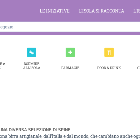
LE INIZIATIVE
L'ISOLA SI RACCONTA
L'
E e
DORMIRE
E
ALL'ISOLA
FARMACIE
FOOD & DRINK
G
UNA DIVERSA SELEZIONE DI SPINE
ona birra artigianale, dall'Italia e dal mondo, che cambiano anche ogn