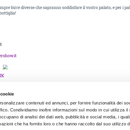
empre birre diverse che sapranno soddisfare il vostro palato, e per i p
bottiglia!
4
ershow.it
NK
 cookie
rsonalizzare contenuti ed annunci, per fornire funzionalità dei so
ffico. Condividiamo inoltre informazioni sul modo in cui utilizza il 
 occupano di analisi dei dati web, pubblicità e social media, i qual
Informative
azioni che ha fornito loro o che hanno raccolto dal suo utilizzo d