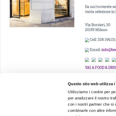
Da noi troverete s
vasta selezione in 
Via Borsieri, 30
20159 Milano
Cell: 338 196131
Email:
info@be
VAI A FOOD & DRI
Questo sito web utilizza i
Utilizziamo i cookie per pe
per analizzare il nostro tra
con i nostri partner che si
Viva l'Isola viva!
combinarle con altre inform