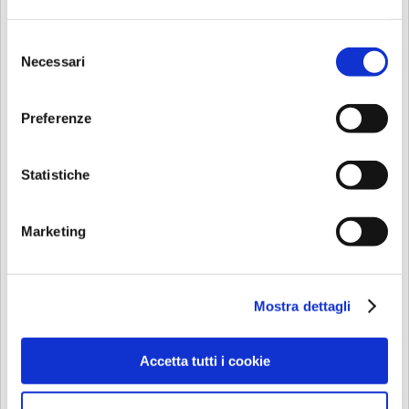
Selezione
Necessari
del
consenso
Preferenze
AL PIZZINO - Via Borsieri, 24
Statistiche
Descrizione
Marketing
PIZZERIA
Locale specializzato in street food, pizze al trancio, arancini
siciliani, pinse romane e panuozzi, tutti realizzati con
prodotti buoni leggeri e genuini.
Mostra dettagli
Via Borsieri, 24
20159 Milano
Accetta tutti i cookie
Tel: 02 2809 6525