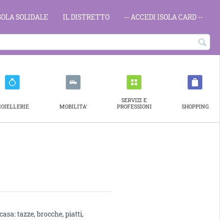
ISOLA SOLIDALE
IL DISTRETTO
-- ACCEDI ISOLA CARD --
SERVIZI E
IOIELLERIE
MOBILITA'
PROFESSIONI
SHOPPING
asa: tazze, brocche, piatti,