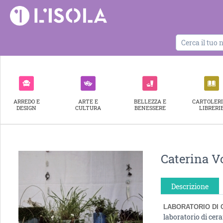
ARREDO E
ARTE E
BELLEZZA E
CARTOLERI
DESIGN
CULTURA
BENESSERE
LIBRERI
Caterina V
Descrizione
LABORATORIO DI 
laboratorio di cera