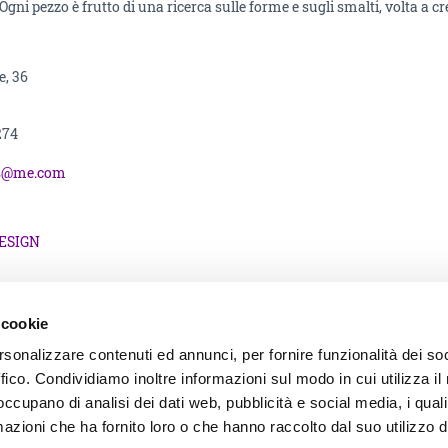
Ogni pezzo è frutto di una ricerca sulle forme e sugli smalti, volta a cr
e, 36
274
ss@me.com
DESIGN
 cookie
rsonalizzare contenuti ed annunci, per fornire funzionalità dei so
ffico. Condividiamo inoltre informazioni sul modo in cui utilizza il 
 occupano di analisi dei dati web, pubblicità e social media, i qual
Informative
azioni che ha fornito loro o che hanno raccolto dal suo utilizzo d