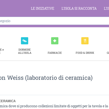
LE INIZIATIVE
L'ISOLA SI RACCONTA
L'
E e
DORMIRE
E
ALL'ISOLA
FARMACIE
FOOD & DRINK
G
on Weiss (laboratorio di ceramica)
CERAMICA
mica dove si producono collezioni limitate di oggetti per la tavola e la c