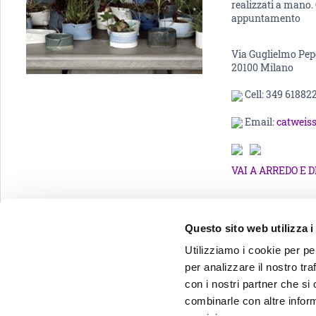
realizzati a mano. 
appuntamento
Via Guglielmo Pep
20100 Milano
Cell: 349 61882
Email:
catwei
VAI A ARREDO E 
Questo sito web utilizza i
Utilizziamo i cookie per pe
per analizzare il nostro tra
con i nostri partner che si
Viva l'Isola viva!
combinarle con altre inform