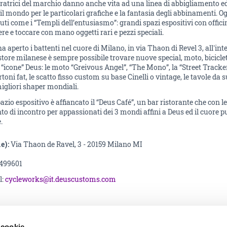
piratrici del marchio danno anche vita ad una linea di abbigliamento ed
il mondo per le particolari grafiche e la fantasia degli abbinamenti. 
ti come i “Templi dell’entusiasmo”: grandi spazi espositivi con officin
re e toccare con mano oggetti rari e pezzi speciali.
 aperto i battenti nel cuore di Milano, in via Thaon di Revel 3, all'in
 store milanese è sempre possibile trovare nuove special, moto, bicicle
“icone” Deus: le moto “Greivous Angel”, “The Mono”, la “Street Tracke
toni fat, le scatto fisso custom su base Cinelli o vintage, le tavole da su
igliori shaper mondiali.
pazio espositivo è affiancato il “Deus Café”, un bar ristorante che con 
o di incontro per appassionati dei 3 mondi affini a Deus ed il cuore pu
.
e):
Via Thaon de Ravel, 3 - 20159 Milano MI
5499601
l:
cycleworks@it.deuscustoms.com
a facebook
 cookie