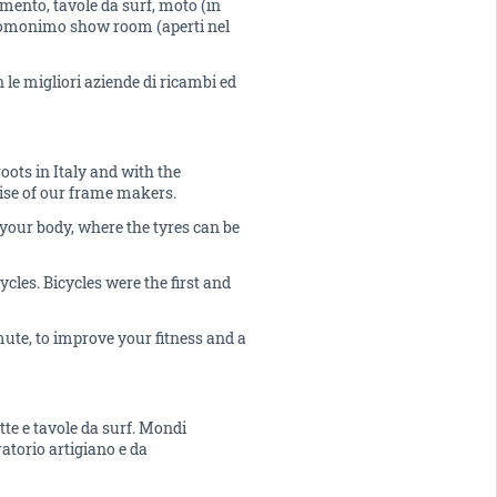
amento, tavole da surf, moto (in
dell’omonimo show room (aperti nel
n le migliori aziende di ricambi ed
oots in Italy and with the
tise of our frame makers.
your body, where the tyres can be
cles. Bicycles were the first and
mmute, to improve your fitness and a
te e tavole da surf. Mondi
ratorio artigiano e da