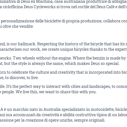
iniziativa di Deus ex Machina, casa australiana produttrice di abbigli
e, la ciclofficina Deus Cycleworks si trova nel cortile del Deus Cafè e 
 personalizzazione delle biciclette di propria produzione, collabora co
i oltre che vendite.
, is our hallmark. Respecting the history of the bicycle that has its r
aracterises our work, we create unique bicycles thanks to the exper
eworks. Two wheels without the engine. Where the benzin is made by 
fat, but the style is always the same, which makes Deus so special.
 to celebrate the culture and creativity that is incorporated into bicy
, to discover, to live.
 life. It’s the perfect way to interact with cities and landscapes, to co
 people. We live this, we want to share this with you.
un marchio nato in Australia specializzato in motociclette, biciclet
ni ma accomunati da creatività e abilità costruttiva tipica di un labo
sione per la creazione di opere uniche, sempre originali.