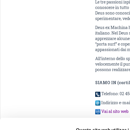
Le tre passioni is
conoscere in tutto 
Deus sono conosciu
sperimentare, vede
Deus ex Machina ha
italiano. Nel Deus
apprezzare alcune 
“porta surf” e coper
appassionati dai m
All’interno dello s
velocemente il punt
possono realizzare
SIAMO IN (cortil
Telefono: 02 4
Indirizzo e-mai
Vai al sito web
Vai alla pagin
Questo sito web utilizza i