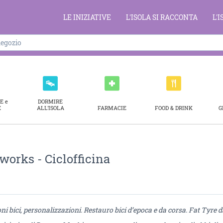
LE INIZIATIVE
L'ISOLA SI RACCONTA
L'
E e
DORMIRE
E
ALL'ISOLA
FARMACIE
FOOD & DRINK
G
works - Ciclofficina
ni bici, personalizzazioni. Restauro bici d’epoca e da corsa.
Fat Tyre da