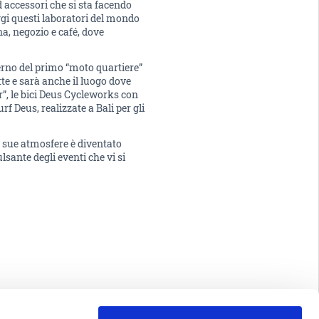
 accessori che si sta facendo
Oggi questi laboratori del mondo
a, negozio e café, dove
terno del primo “moto quartiere”
tte e sarà anche il luogo dove
r”, le bici Deus Cycleworks con
rf Deus, realizzate a Bali per gli
le sue atmosfere è diventato
lsante degli eventi che vi si