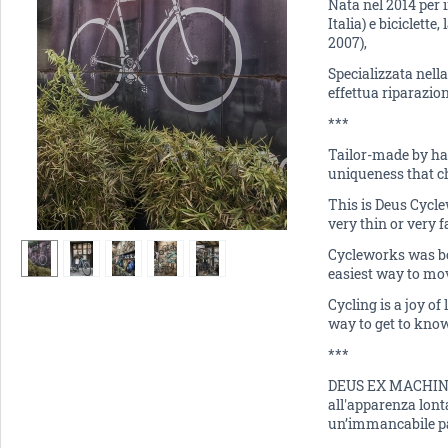
Nata nel 2014 per 
Italia) e biciclett
2007),
Specializzata nella
effettua riparazion
***
Tailor-made by hand
uniqueness that ch
This is Deus Cycl
very thin or very 
Cycleworks was born
easiest way to move
Cycling is a joy of
way to get to know
***
DEUS EX MACHINA è 
all'apparenza lonta
un’immancabile pas