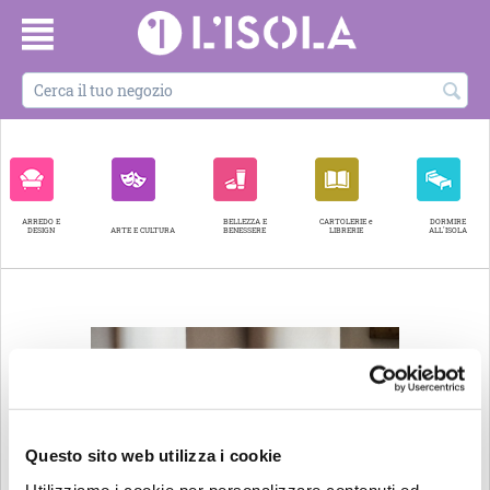
ARREDO E
BELLEZZA E
CARTOLERIE e
DORMIRE
DESIGN
ARTE E CULTURA
BENESSERE
LIBRERIE
ALL'ISOLA
Questo sito web utilizza i cookie
Utilizziamo i cookie per personalizzare contenuti ed