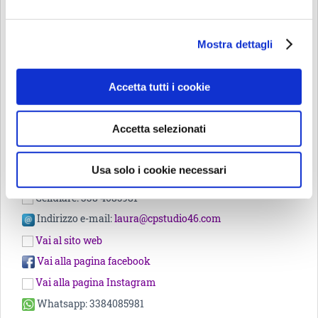
CPstudio46 nasce nel 2007, successivamente ad esperienze
Mostra dettagli
all’estero in Spagna e Belgio e dopo anni di collaborazioni
con studi professionali e società di project management.
Lo studio si occupa prevalentemente di progettazione
Accetta tutti i cookie
architettonica, interior design, rendering e prototipazione.
Dal 2014 stiamo sviluppando il settore della stampa 3D.
Accetta selezionati
SIAMO IN:
via Angelo della Pergola, 3 - 20159 Milano
Usa solo i cookie necessari
Telefono: 338 4085981
Cellulare: 338 4085981
Indirizzo e-mail:
laura@cpstudio46.com
Vai al sito web
Vai alla pagina facebook
Vai alla pagina Instagram
Whatsapp: 3384085981