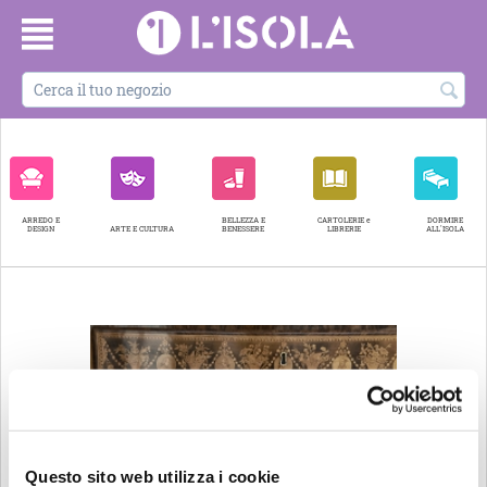
ARREDO E
BELLEZZA E
CARTOLERIE e
DORMIRE
DESIGN
ARTE E CULTURA
BENESSERE
LIBRERIE
ALL'ISOLA
Questo sito web utilizza i cookie