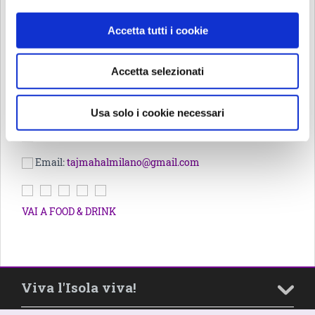
curry, realizzati con spezie scelte con cura a seconda che si
tratti di specialità di carne, pesce o verdure. L’esperienza
Accetta tutti i cookie
gastronomica tra i gusti e i sapori dell’India termina con i
dolci indiani di nostra produzione. Riserviamo massima
attenzione a ogni tipo di allergia o intolleranza alimentare.
Accetta selezionati
Via Luigi Porro Lambertenghi, 23
20159 Milano
Usa solo i cookie necessari
Tel: 02 69000245
Email:
tajmahalmilano@gmail.com
VAI A FOOD & DRINK
Viva l'Isola viva!